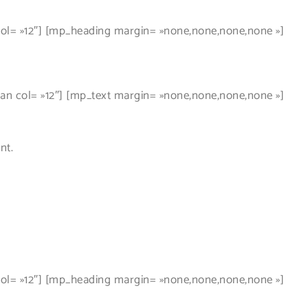
l= »12″] [mp_heading margin= »none,none,none,none »]
 col= »12″] [mp_text margin= »none,none,none,none »]
nt.
l= »12″] [mp_heading margin= »none,none,none,none »]