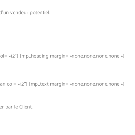
un vendeur potentiel.
l= »12″] [mp_heading margin= »none,none,none,none »]
 col= »12″] [mp_text margin= »none,none,none,none »]
 par le Client.