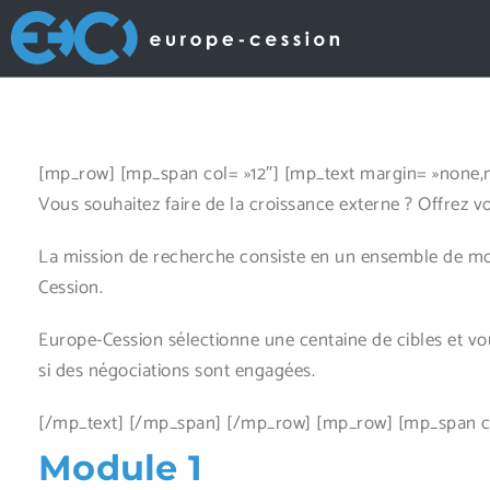
[mp_row] [mp_span col= »12″] [mp_text margin= »none,
Vous souhaitez faire de la croissance externe ? Offrez vo
La mission de recherche consiste en un ensemble de mod
Cession.
Europe-Cession sélectionne une centaine de cibles et vo
si des négociations sont engagées.
[/mp_text] [/mp_span] [/mp_row] [mp_row] [mp_span co
Module 1