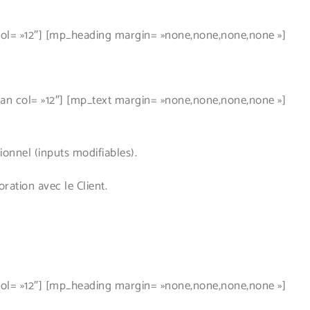
l= »12″] [mp_heading margin= »none,none,none,none »]
 col= »12″] [mp_text margin= »none,none,none,none »]
nnel (inputs modifiables).
tion avec le Client.
l= »12″] [mp_heading margin= »none,none,none,none »]