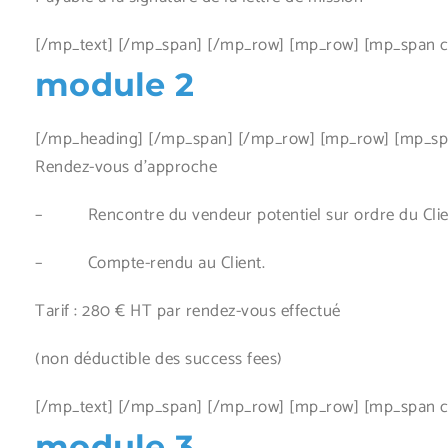
[/mp_text] [/mp_span] [/mp_row] [mp_row] [mp_span co
module 2
[/mp_heading] [/mp_span] [/mp_row] [mp_row] [mp_span
Rendez-vous d’approche
– Rencontre du vendeur potentiel sur ordre du Clie
– Compte-rendu au Client.
Tarif : 280 € HT par rendez-vous effectué
(non déductible des success fees)
[/mp_text] [/mp_span] [/mp_row] [mp_row] [mp_span co
module 3