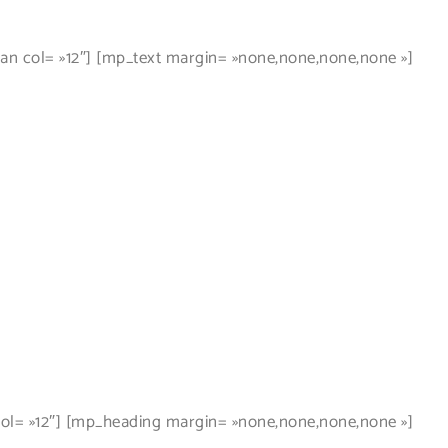
 col= »12″] [mp_text margin= »none,none,none,none »]
l= »12″] [mp_heading margin= »none,none,none,none »]