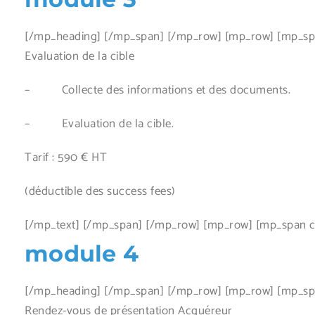
[/mp_heading] [/mp_span] [/mp_row] [mp_row] [mp_span
Evaluation de la cible
– Collecte des informations et des documents.
– Evaluation de la cible.
Tarif : 590 € HT
(déductible des success fees)
[/mp_text] [/mp_span] [/mp_row] [mp_row] [mp_span co
module 4
[/mp_heading] [/mp_span] [/mp_row] [mp_row] [mp_span
Rendez-vous de présentation Acquéreur