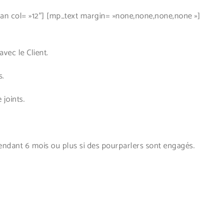
 col= »12″] [mp_text margin= »none,none,none,none »]
ec le Client.
s.
joints.
ndant 6 mois ou plus si des pourparlers sont engagés.