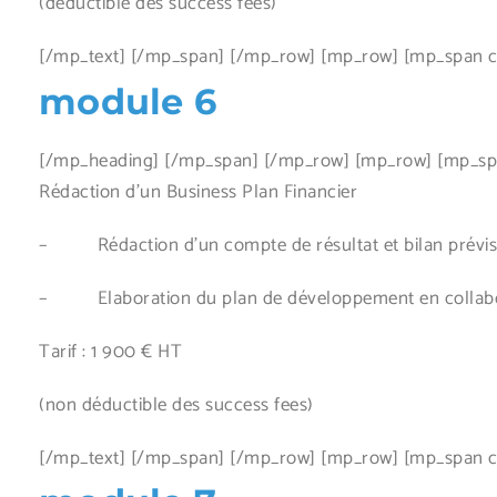
(déductible des success fees)
[/mp_text] [/mp_span] [/mp_row] [mp_row] [mp_span co
module 6
[/mp_heading] [/mp_span] [/mp_row] [mp_row] [mp_span
Rédaction d’un Business Plan Financier
– Rédaction d’un compte de résultat et bilan prévisio
– Elaboration du plan de développement en collabora
Tarif : 1 900 € HT
(non déductible des success fees)
[/mp_text] [/mp_span] [/mp_row] [mp_row] [mp_span co