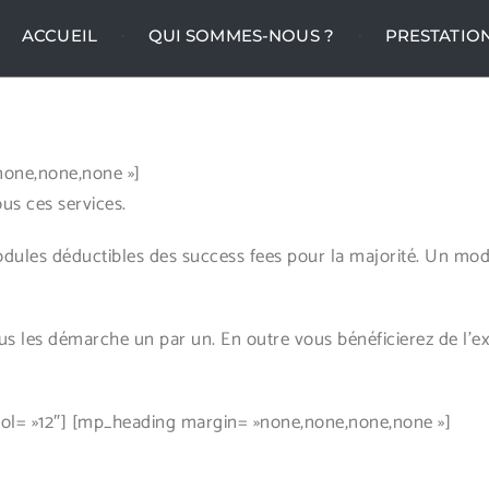
ACCUEIL
QUI SOMMES-NOUS ?
PRESTATIO
none,none,none »]
us ces services.
ules déductibles des success fees pour la majorité. Un modu
us les démarche un par un. En outre vous bénéficierez de l’e
l= »12″] [mp_heading margin= »none,none,none,none »]