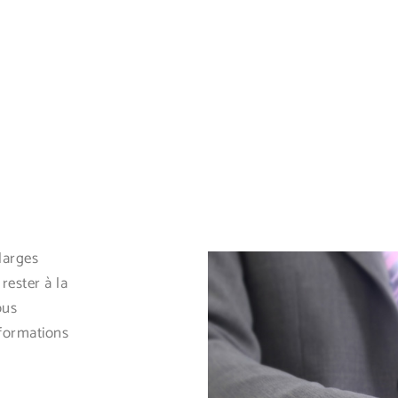
larges
ester à la
ous
formations