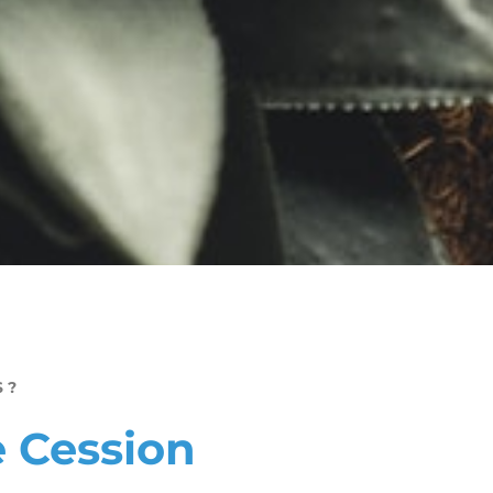
 ?
 Cession