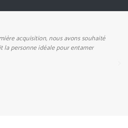
on de celui-ci alors que la retraite
l se doit la cession de mon cabinet !