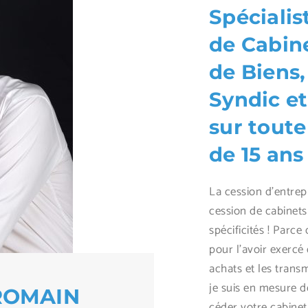
Spécialis
de Cabin
de Biens,
Syndic et
sur toute
de 15 ans
La cession d’entrepr
cession de cabinets
spécificités ! Parce
pour l’avoir exercé 
achats et les trans
je suis en mesure 
ROMAIN
céder votre cabinet